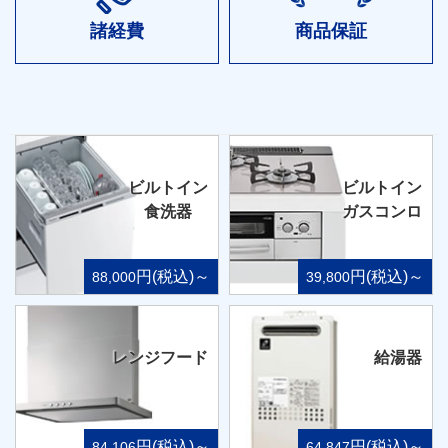
諸経費
商品保証
ビルトイン
ビルトイン
食洗器
ガスコンロ
円(税込)～
円(税込)～
88,000
39,800
レンジフード
給湯器
円(税込)～
円(税込)～
84,106
64,847