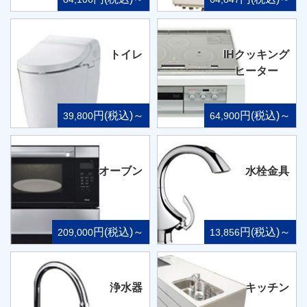
トイレ
IHクッキング
ヒーター
円(税込)～
円(税込)～
39,800
64,900
オーブン
水栓金具
円(税込)～
円(税込)～
209,000
13,856
浄水器
キッチン