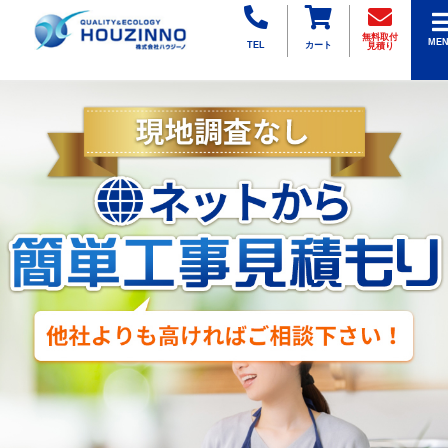
無料取付
ME
TEL
カート
見積り