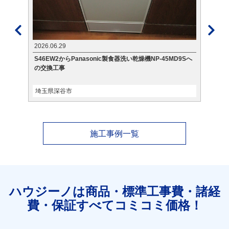
2026.06.29
2026.
S46EW2からPanasonic製食器洗い乾燥機NP-45MD9Sへ
BS-
の交換工事
への
埼玉県深谷市
東京
施工事例一覧
ハウジーノは商品・標準工事費・諸経
費・保証すべてコミコミ価格！