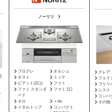
ノーリツ
プログレ
オルシェ
クレ
乾
ネスト
ミッケ
フェイ
ピアット(2口)
ファミ
ブリリ
ファミ スタンダ
ファミ 2口
シスト
フ
ード
コンパ
ス
ネロ
＋do
その他
メタルトップ
コンパクト