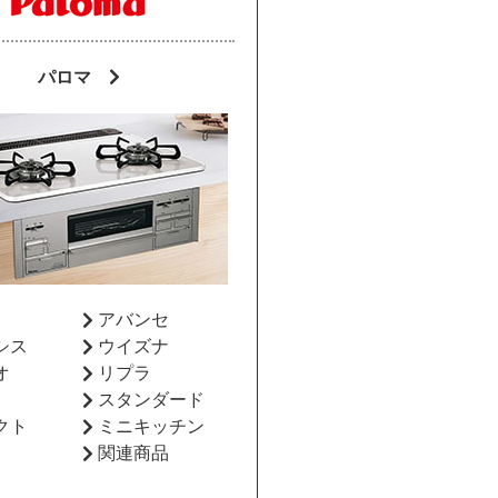
パロマ
ア
アバンセ
シス
ウイズナ
オ
リプラ
スタンダード
クト
ミニキッチン
関連商品