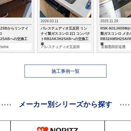
2026.03.11
2025.11.29
2H2SBからリンナイ
パレステュディオ五反田 リン
RSK-N31J4G5
ロ
ナイ製ガスコンロ 2口 コンパク
製ガスコンロ メタ
3H2SABへの交換工
トRB2AK3H2SABへの交換工
RB32AM5H2SA
事
事
anuma
パレステュディオ五反田
京都墨田区堤通
施工事例一覧
メーカー別シリーズから探す