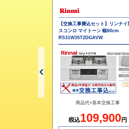
ット】ノーリツ製ガ
【交換工事費込セット】リンナイ
幅75cm
スコンロ マイトーン 幅60cm
TESC
RS31W35T2DGAVW
基本交換工事
商品代+基本交換工事
6,100
109,900
円
税込
円