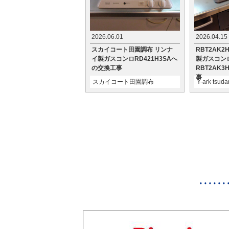
2026.06.01
2026.04.15
スカイコート田園調布 リンナ
RBT2AK
イ製ガスコンロRD421H3SAへ
製ガスコン
の交換工事
RBT2AK
事
スカイコート田園調布
Y-ark tsud