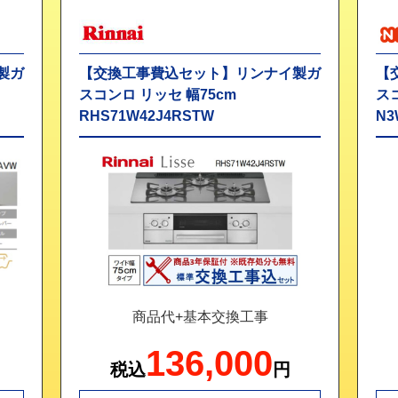
製ガ
【交換工事費込セット】リンナイ製ガ
【
スコンロ リッセ 幅75cm
ス
RHS71W42J4RSTW
N3
商品代+基本交換工事
136,000
税込
円