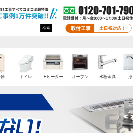
検索
湯器
トイレ
IHヒーター
オーブン
水栓金具
浄