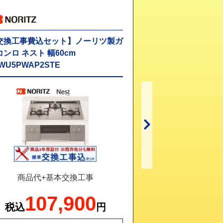
交換工事費込セット】ノーリツ製ガ
【交換工事費込セ
コンロ ネスト 幅60cm
スコンロ オルシェ 
WU5PWAP2STE
N3WU4PWASKST
商品代+基本交換工事
商品代+基
107,900
126
税込
円
税込