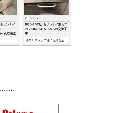
2025.11.20
Mからリンナイ
RBD-640Sからリンナイ製ガス
ル
コンロRD641STSAへの交換工
VWへの交換工
事
神奈川県横浜市磯子区洋光台