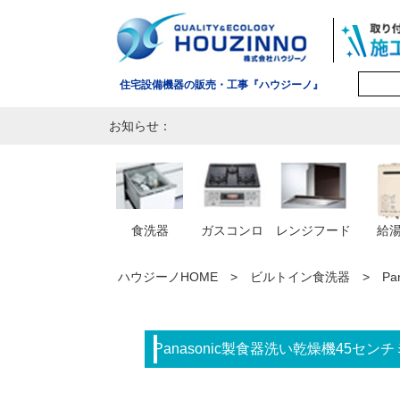
住宅設備機器の販売・工事『ハウジーノ』
お知らせ：
食洗器
ガスコンロ
レンジフード
給
ハウジーノHOME
ビルトイン食洗器
P
Panasonic製食器洗い乾燥機45セン