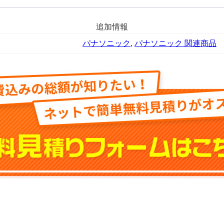
NPS45T-
JJ(ダ
追加情報
ー
ク
パナソニック
,
パナソニック 関連商品
グ
レ
ー)
※
パ
ネ
ル
だ
け
の
販
売
は
不
可。