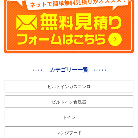
チ
対
応)
AD-
KB15AH85R
※
サ
イ
ド
カテゴリー一覧
キ
ャ
ビルトインガスコンロ
ビ
ネ
ッ
ビルトイン食洗器
ト
だ
トイレ
け
の
レンジフード