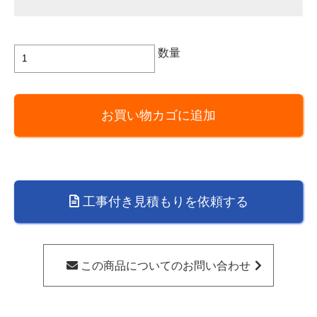
Panasonic
数量
製
食
器
お買い物カゴに追加
洗
い
乾
燥
機
工事付き見積もりを依頼する
ド
ア
パ
ネ
この商品についてのお問い合わせ
ル
型
専