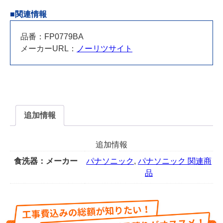
用
■関連情報
15
セ
品番：FP0779BA
ン
メーカーURL：
ノーリツサイト
チ
サ
イ
ド
キ
ャ
追加情報
ビ
ネ
追加情報
ッ
ト
食洗器：メーカー
パナソニック
,
パナソニック 関連商
(高
品
さ
85
セ
ン