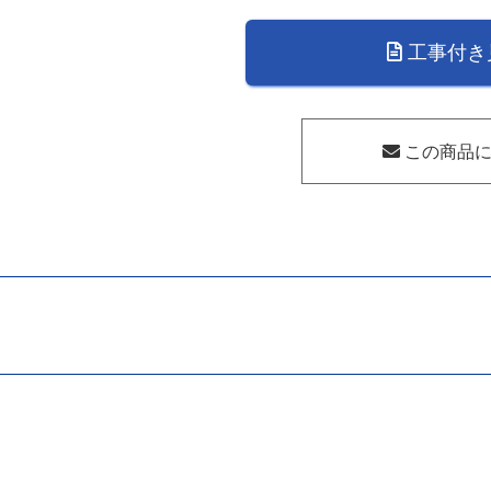
洗
い
工事付き
乾
燥
機
用
この商品に
45
セ
ン
チ
下
部
キ
ャ
ビ
ネ
ッ
ト
用