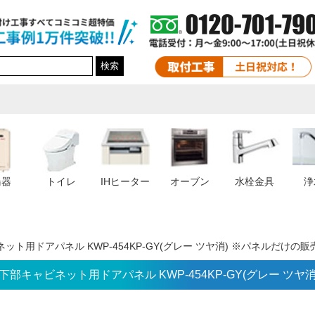
検索
湯器
トイレ
IHヒーター
オーブン
水栓金具
浄
ト用ドアパネル KWP-454KP-GY(グレー ツヤ消) ※パネルだけの
部キャビネット用ドアパネル KWP-454KP-GY(グレー ツヤ