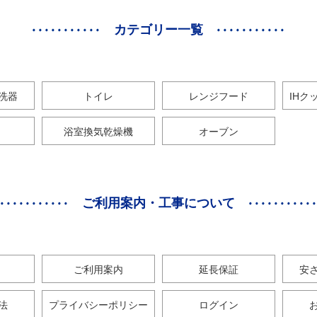
の
カテゴリー一覧
販
売
は
不
洗器
トイレ
レンジフード
IHク
可。
個
浴室換気乾燥機
オーブン
ご利用案内・工事について
ご利用案内
延長保証
安
法
プライバシーポリシー
ログイン