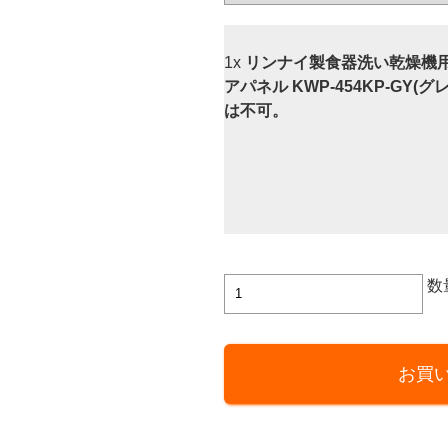
1x
リンナイ製食器洗い乾燥機用
アパネル KWP-454KP-GY(
は不可。
リ
数
ン
ナ
イ
お買
製
食
器