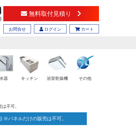
無料取付見積り
お問合せ
ログイン
カート
水器
キッチン
浴室乾燥機
その他
販売は不可。
消) ※パネルだけの販売は不可。