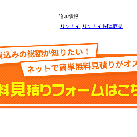
ド
ア
追加情報
パ
ネ
リンナイ
,
リンナイ 関連商品
ル
KWP-
454KP-
GY(グ
レ
ー
ツ
ヤ
消)
※
パ
ネ
ル
だ
け