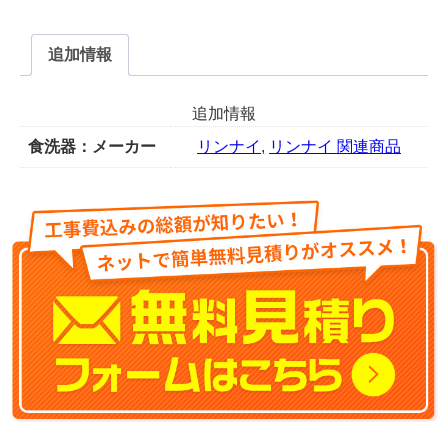
ッ
ト
KWP-
追加情報
454K-
SV
追加情報
※
下
食洗器：メーカー
リンナイ
,
リンナイ 関連商品
部
キ
ャ
ビ
ネ
ッ
ト
だ
け
の
販
売