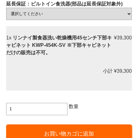
延長保証：ビルトイン食洗器(部品は延長保証対象外)
1x
リンナイ製食器洗い乾燥機用45センチ下部キ
¥39,300
ャビネット KWP-454K-SV ※下部キャビネット
だけの販売は不可。
小計
¥39,300
リ
数量
ン
ナ
イ
お買い物カゴに追加
製