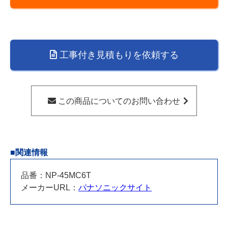
食
器
洗
い
工事付き見積もりを依頼する
乾
燥
機
用
この商品についてのお問い合わせ
45
セ
ン
チ
■関連情報
下
部
品番：NP-45MC6T
キ
メーカーURL：
パナソニックサイト
ャ
ビ
ネ