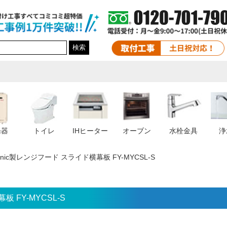
検索
湯器
トイレ
IHヒーター
オーブン
水栓金具
浄
sonic製レンジフード スライド横幕板 FY-MYCSL-S
板 FY-MYCSL-S