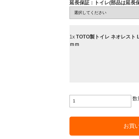
延長保証：トイレ(部品は延長保
1x
TOTO製トイレ ネオレスト LS(
ｍｍ
TOTO
数
製
ト
イ
お買
レ
ネ