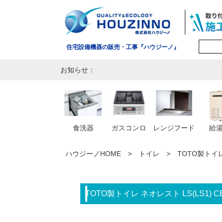
住宅設備機器の販売・工事『ハウジーノ』
お知らせ：
食洗器
ガスコンロ
レンジフード
給
ハウジーノHOME
トイレ
TOTO製トイレ 
TOTO製トイレ ネオレスト LS(LS1) C