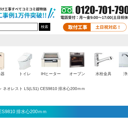
検索
湯器
トイレ
IHヒーター
オーブン
水栓金具
浄
ネオレスト LS(LS1) CES9810 排水心200ｍｍ
ES9810 排水心200ｍｍ