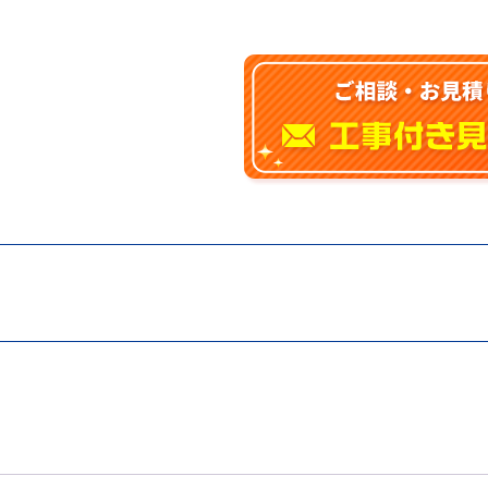
オ
レ
ス
ト
LS(LS1)
CES9810
排
水
心
200
ｍ
ｍ
個