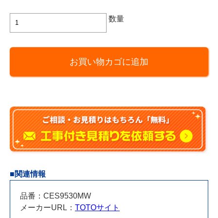
TOTO
数量
製
ト
イ
お買い物カゴに追加
レ
ネ
オ
レ
ス
ト
RS(RS3)
CES9530MW
排
水
■関連情報
心
305
品番：CES9530MW
～
メーカーURL：
TOTOサイト
540