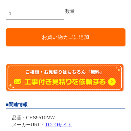
TOTO
数量
製
ト
イ
お買い物カゴに追加
レ
ネ
オ
レ
ス
ト
RS(RS1)
CES9510MW
排
水
■関連情報
心
305
品番：CES9510MW
～
メーカーURL：
TOTOサイト
540