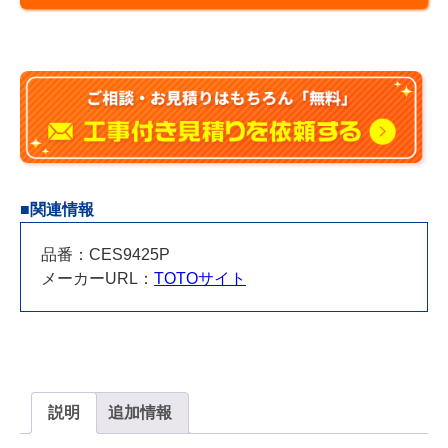
GG(GG2)
CES9425P
壁
120
ｍ
ｍ
個
■関連情報
品番：CES9425P
メーカーURL：
TOTOサイト
説明
追加情報