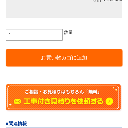
TOTO
数量
製
ト
イ
お買い物カゴに追加
レ
GG-
800(GG2-
800)
CES9325PX
壁
155
ｍ
ｍ
個
■関連情報