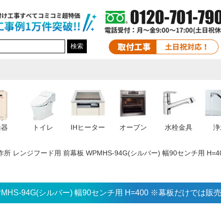
検索
湯器
トイレ
IHヒーター
オーブン
水栓金具
浄
所 レンジフード用 前幕板 WPMHS-94G(シルバー) 幅90センチ用 
HS-94G(シルバー) 幅90センチ用 H=400 ※幕板だけでは