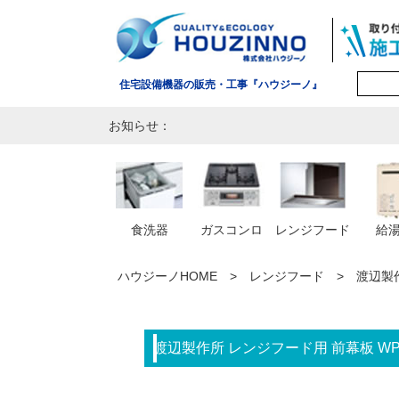
住宅設備機器の販売・工事『ハウジーノ』
お知らせ：
食洗器
ガスコンロ
レンジフード
給
ハウジーノHOME
レンジフード
渡辺製作
渡辺製作所 レンジフード用 前幕板 WPM