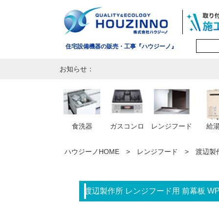
住宅設備機器の販売・工事『ハウジーノ』
お知らせ：
食洗器
ガスコンロ
レンジフード
給
ハウジーノHOME
レンジフード
渡辺製作
渡辺製作所 レンジフード用 前幕板 WPM