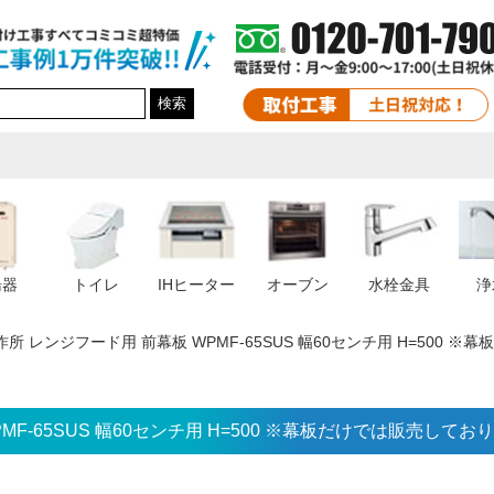
検索
湯器
トイレ
IHヒーター
オーブン
水栓金具
浄
所 レンジフード用 前幕板 WPMF-65SUS 幅60センチ用 H=500 
F-65SUS 幅60センチ用 H=500 ※幕板だけでは販売してお