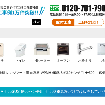
検索
湯器
トイレ
IHヒーター
オーブン
水栓金具
浄
所 レンジフード用 前幕板 WPMH-65SUS 幅60センチ用 H=500
MH-65SUS 幅60センチ用 H=500 ※幕板だけでは販売して