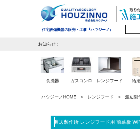
住宅設備機器の販売・工事『ハウジーノ』
お知らせ：
食洗器
ガスコンロ
レンジフード
給
ハウジーノHOME
レンジフード
渡辺製作
渡辺製作所 レンジフード用 前幕板 WP