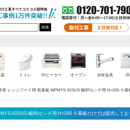
検索
湯器
トイレ
IHヒーター
オーブン
水栓金具
浄
所 レンジフード用 前幕板 WPMYS-92SUS 幅90センチ用 H=200
YS-92SUS 幅90センチ用 H=200 ※幕板だけでは販売して