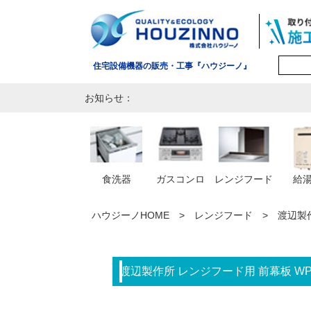
住宅設備機器の販売・工事『ハウジーノ』
お知らせ：
食洗器
ガスコンロ
レンジフード
給
ハウジーノHOME
レンジフード
渡辺製作
渡辺製作所 レンジフード用 前幕板 WPM