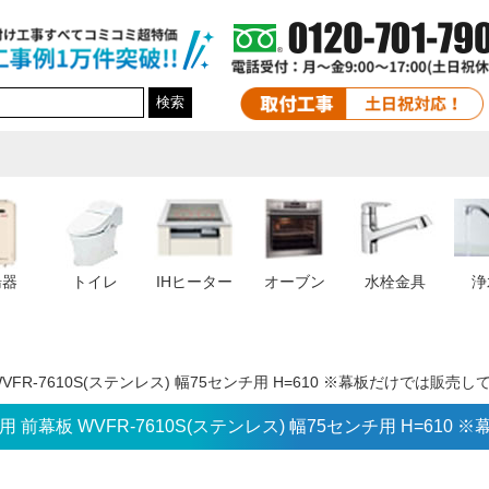
検索
湯器
トイレ
IHヒーター
オーブン
水栓金具
浄
VFR-7610S(ステンレス) 幅75センチ用 H=610 ※幕板だけでは販売
 前幕板 WVFR-7610S(ステンレス) 幅75センチ用 H=61