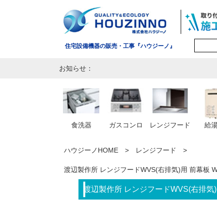
住宅設備機器の販売・工事『ハウジーノ』
お知らせ：
食洗器
ガスコンロ
レンジフード
給
ハウジーノHOME
レンジフード
渡辺製作所 レンジフードWVS(右排気)用 前幕板 W
渡辺製作所 レンジフードWVS(右排気)用