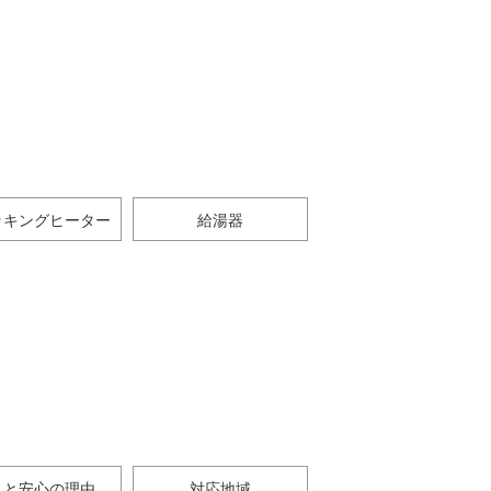
ッキングヒーター
給湯器
さと安心の理由
対応地域