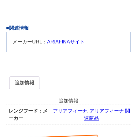
ふ
さ
ぎ
板
■関連情報
※
上
メーカーURL：
ARIAFINAサイト
ふ
さ
ぎ
板
だ
け
追加情報
の
販
追加情報
売
は
レンジフード：メ
アリアフィーナ
,
アリアフィーナ 関
行
ーカー
連商品
っ
て