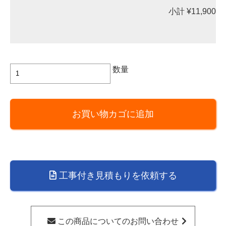
小計
¥11,900
ALT1UP-
数量
S
全
高
お買い物カゴに追加
900
か
ら
1100
用
工事付き見積もりを依頼する
ARIAFINA
Altair
用
上
この商品についてのお問い合わせ