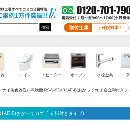
検索
湯器
トイレ
IHヒーター
オーブン
水栓金具
浄
ンナイ製食器洗い乾燥機 RSW-SD401AE-B(おかってカゴ 自立脚付きタ
1AE-B(おかってカゴ 自立脚付きタイプ)