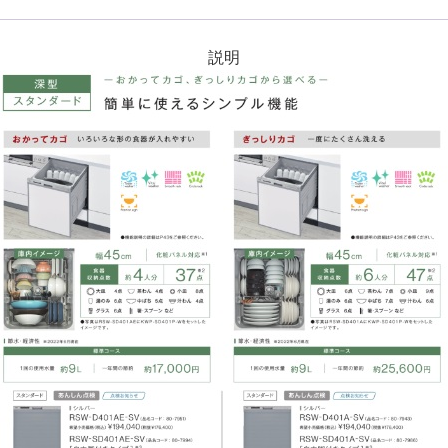
イ
プ)
説明
個