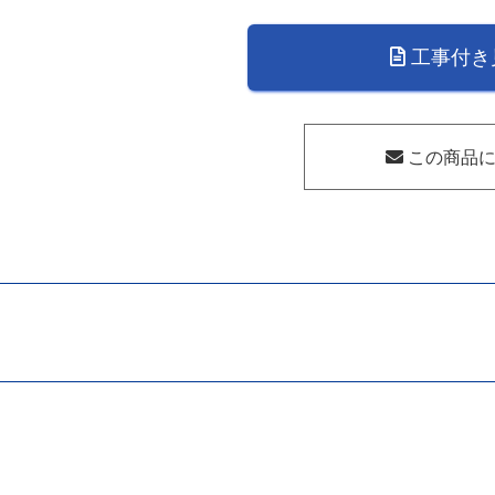
洗
い
工事付き
乾
燥
機
RSW-
この商品に
SD401AE-
B(お
か
っ
て
カ
ゴ
自
立
脚
付
き
タ