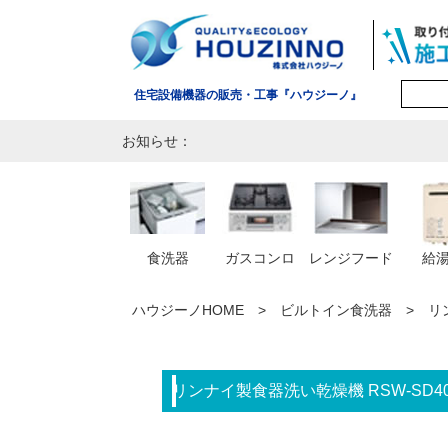
住宅設備機器の販売・工事『ハウジーノ』
お知らせ：
食洗器
ガスコンロ
レンジフード
給
ハウジーノHOME
ビルトイン食洗器
リ
リンナイ製食器洗い乾燥機 RSW-SD40