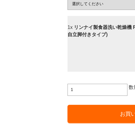
1x
リンナイ製食器洗い乾燥機 RS
自立脚付きタイプ)
リ
数
ン
ナ
イ
お買
製
食
器