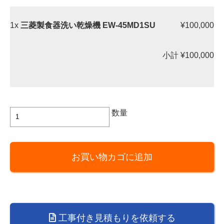
1x
三菱製食器洗い乾燥機 EW-45MD1SU
¥100,000
小計
¥100,000
三
数量
菱
製
食
お買い物カゴに追加
器
洗
い
乾
燥
工事付き見積もりを依頼する
機