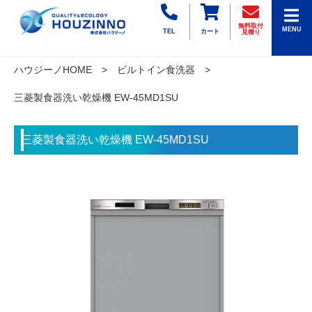
無料取付
MENU
TEL
カート
見積り
ハウジーノHOME
ビルトイン食洗器
三菱製食器洗い乾燥機 EW-45MD1SU
三菱製食器洗い乾燥機 EW-45MD1SU