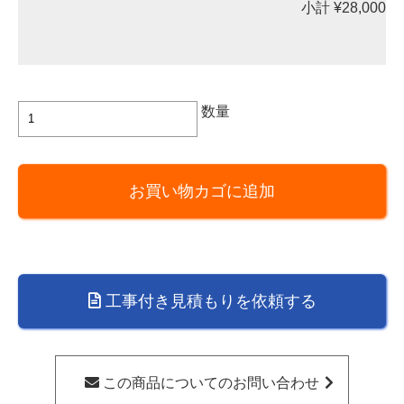
小計
¥28,000
Panasonic
数量
製
レ
ン
お買い物カゴに追加
ジ
フ
ー
ド
FY-
工事付き見積もりを依頼する
70HF4
※
角
ダ
この商品についてのお問い合わせ
ク