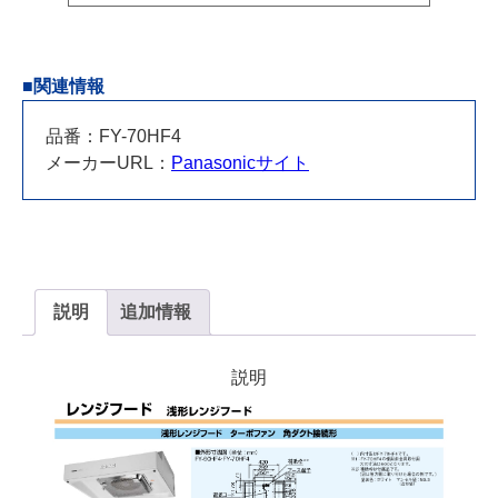
ト
タ
イ
■関連情報
プ
個
品番：FY-70HF4
メーカーURL：
Panasonicサイト
説明
追加情報
説明