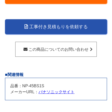
い
乾
燥
機
工事付き見積もりを依頼する
NP-
45BS1S(ハ
ウ
ジ
この商品についてのお問い合わせ
ー
ノ
で
工
■関連情報
事
ま
品番：NP-45BS1S
で
メーカーURL：
パナソニックサイト
さ
れ
る
方