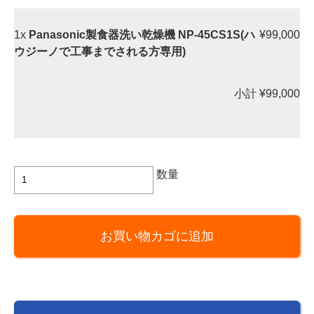
1x
Panasonic製食器洗い乾燥機 NP-45CS1S(ハ
¥99,000
ウジーノで工事までされる方専用)
小計
¥99,000
Panasonic
数量
製
食
器
お買い物カゴに追加
洗
い
乾
燥
機