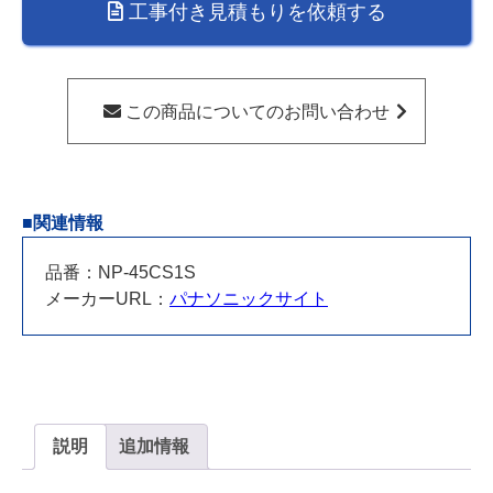
工事付き見積もりを依頼する
NP-
45CS1S(ハ
ウ
ジ
この商品についてのお問い合わせ
ー
ノ
で
工
■関連情報
事
ま
品番：NP-45CS1S
で
メーカーURL：
パナソニックサイト
さ
れ
る
方
専
用)
説明
追加情報
個