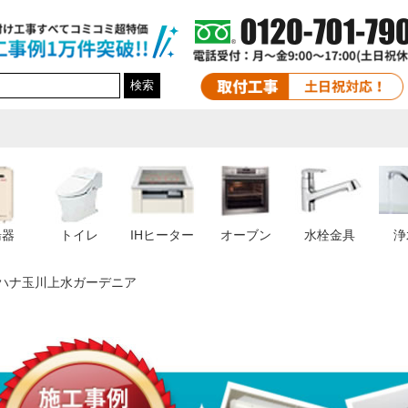
検索
湯器
トイレ
IHヒーター
オーブン
水栓金具
浄
ハナ玉川上水ガーデニア