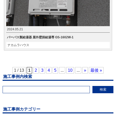
2024.05.21
パーパス製給湯器 屋外壁掛給湯専 GS-1602W-1
ナカムラハウス
1 / 13
1
2
3
4
5
...
10
...
»
最後 »
施工事例内検索
検索
施工事例カテゴリー