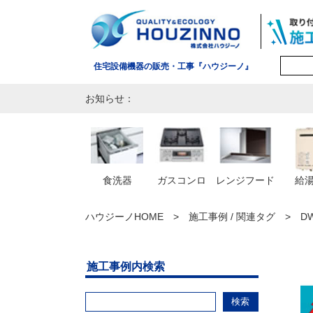
住宅設備機器の販売・工事『ハウジーノ』
お知らせ：
食洗器
ガスコンロ
レンジフード
給
ハウジーノHOME
施工事例 / 関連タグ
D
施工事例内検索
検索