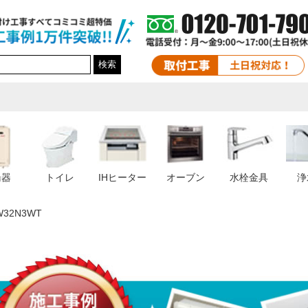
検索
湯器
トイレ
IHヒーター
オーブン
水栓金具
浄
W32N3WT