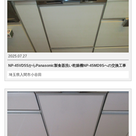
2025.07.27
NP-45VD5SからPanasonic製食器洗い乾燥機NP-45MD9Sへの交換工事
埼玉県入間市小谷田