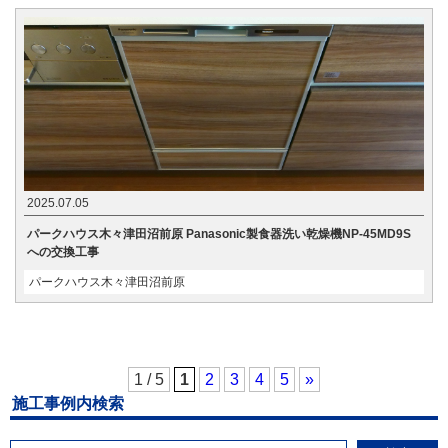
2025.07.05
パークハウス木々津田沼前原 Panasonic製食器洗い乾燥機NP-45MD9S
への交換工事
パークハウス木々津田沼前原
1 / 5
1
2
3
4
5
»
施工事例内検索