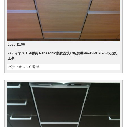
2025.11.06
パティオス１９番街 Panasonic製食器洗い乾燥機NP-45MD9Sへの交換
工事
パティオス１９番街