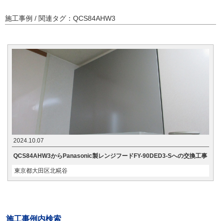
施工事例 / 関連タグ：QCS84AHW3
2024.10.07
QCS84AHW3からPanasonic製レンジフードFY-90DED3-Sへの交換工事
東京都大田区北糀谷
施工事例内検索