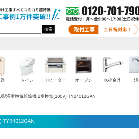
検索
湯器
トイレ
IHヒーター
オーブン
水栓金具
浄
O製浴室換気乾燥機 2室換気(100V) TYB4012GAN
TYB4012GAN