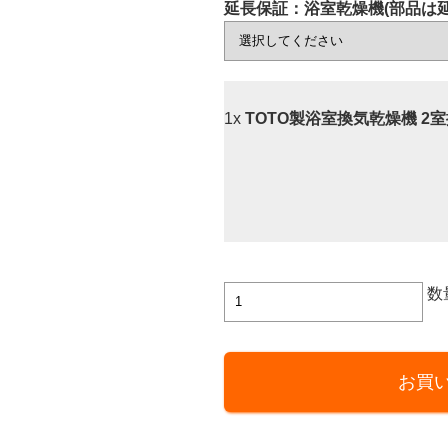
延長保証：浴室乾燥機(部品は
1x
TOTO製浴室換気乾燥機 2室換気
TOTO
数
製
浴
室
お買
換
気
乾