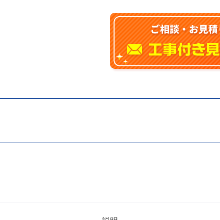
燥
機
2
室
換
気
(100V)
TYB4012GAN
個