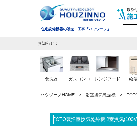
住宅設備機器の販売・工事『ハウジーノ』
お知らせ：
食洗器
ガスコンロ
レンジフード
給
ハウジーノHOME
浴室換気乾燥機
TOT
TOTO製浴室換気乾燥機 2室換気(100V) 