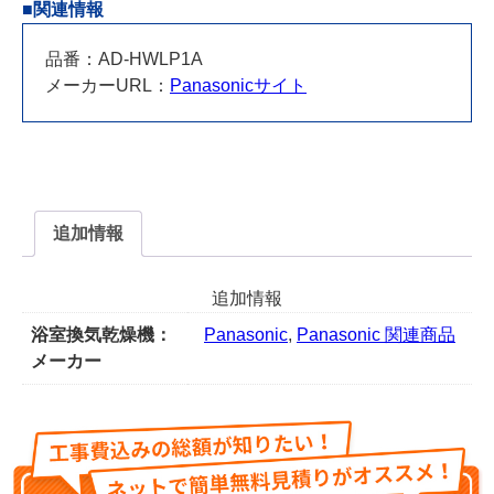
ー
■関連情報
パ
イ
品番：AD-HWLP1A
プ
メーカーURL：
Panasonicサイト
セ
ッ
ト
(1
本
追加情報
組)
AD-
HWLP1A
追加情報
個
浴室換気乾燥機：
Panasonic
,
Panasonic 関連商品
メーカー