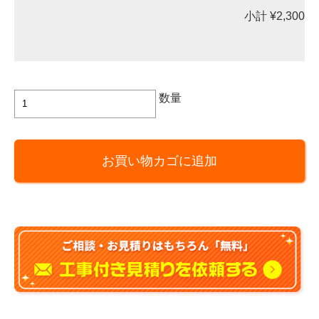
小計
¥2,300
Panasonic
数量
製
浴
室
お買い物カゴに追加
換
気
乾
燥
機
ラ
ン
ド
リ