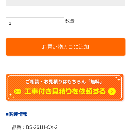
マ
数量
ッ
ク
ス
お買い物カゴに追加
製
浴
室
換
気
乾
燥
機
1
室
■関連情報
換
気
品番：BS-261H-CX-2