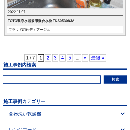
2022.11.07
TOTO製浄水器兼用混合水栓 TKS05308JA
プラウド駒込ディアージュ
1 / 7
1
2
3
4
5
...
»
最後 »
施工事例内検索
検索
施工事例カテゴリー
食器洗い乾燥機
レンジフード