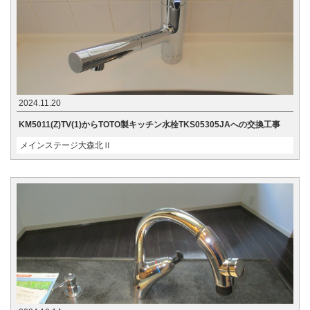
2024.11.20
KM5011(Z)TV(1)からTOTO製キッチン水栓TKS05305JAへの交換工事
メインステージ大森北Ⅱ