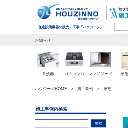
住宅設備機器の販売・工事『ハウジーノ』
お知らせ：
食洗器
ガスコンロ
レンジフード
給
ハウジーノHOME
施工事例
東芝
施工事例内検索
検索