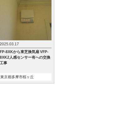
2025.03.17
FP-8XKから東芝換気扇 VFP-
8XK2人感センサー有への交換
工事
東京都多摩市桜ヶ丘