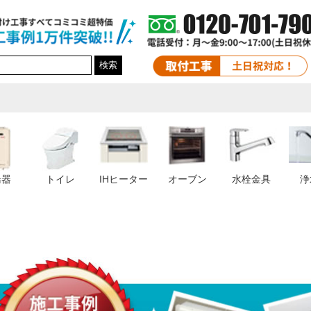
検索
湯器
トイレ
IHヒーター
オーブン
水栓金具
浄