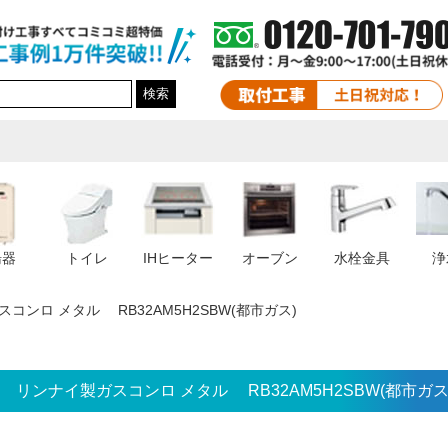
検索
湯器
トイレ
IHヒーター
オーブン
水栓金具
浄
コンロ メタル RB32AM5H2SBW(都市ガス)
リンナイ製ガスコンロ メタル RB32AM5H2SBW(都市ガス)