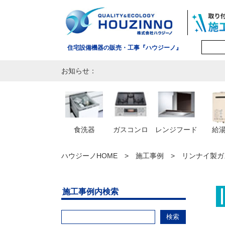
住宅設備機器の販売・工事『ハウジーノ』
お知らせ：
食洗器
ガスコンロ
レンジフード
給
ハウジーノHOME
施工事例
リンナイ製ガス
施工事例内検索
検索