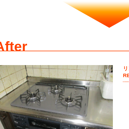
After
リ
R