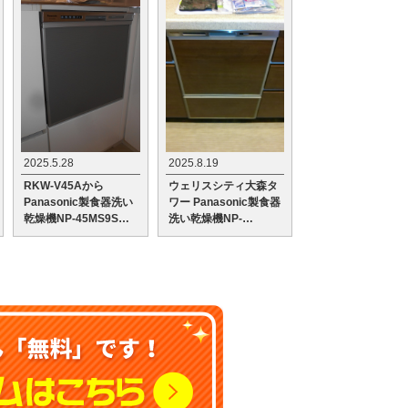
2025.5.28
2025.8.19
RKW-V45Aから
ウェリスシティ大森タ
Panasonic製食器洗い
ワー Panasonic製食器
乾燥機NP-45MS9Sへ
洗い乾燥機NP-
の交換工事
45MS9Sへの交換工事