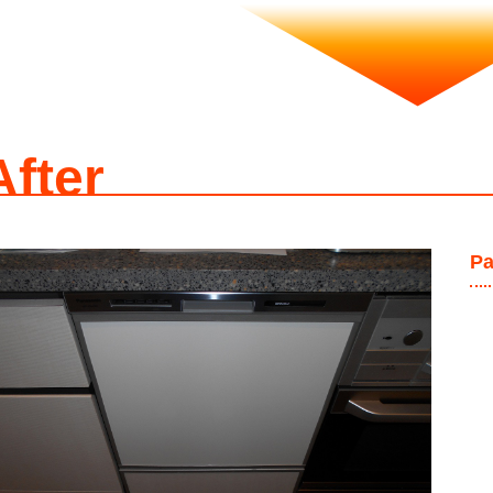
After
P