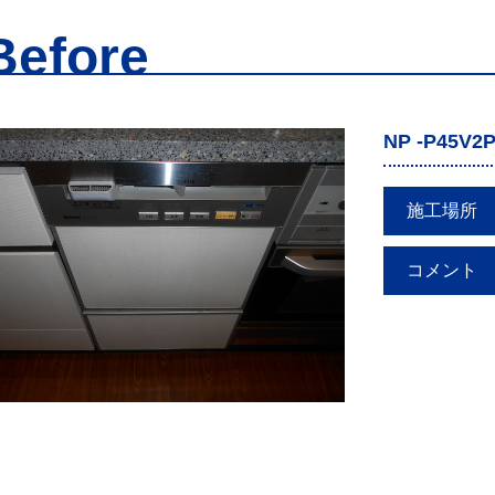
Before
NP -P45V2
施工場所
コメント