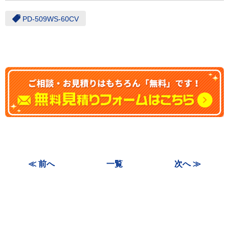
PD-509WS-60CV
≪ 前へ
一覧
次へ ≫