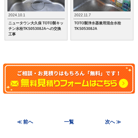
2024.10.1
2022.11.7
ニュータウン大久保 TOTO製キッ
TOTO製浄水器兼用混合水栓
チン水栓TKS05308JAへの交換
TKS05308JA
工事
≪ 前へ
一覧
次へ ≫