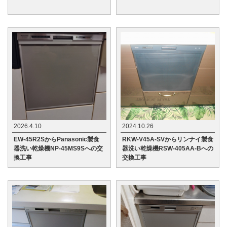
2026.4.10
2024.10.26
EW-45R2SからPanasonic製食
RKW-V45A-SVからリンナイ製食
器洗い乾燥機NP-45MS9Sへの交
器洗い乾燥機RSW-405AA-Bへの
換工事
交換工事