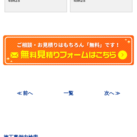
45R2S
45R2S
≪ 前へ
一覧
次へ ≫