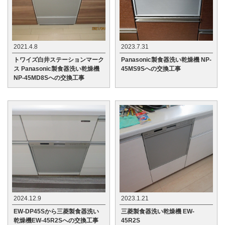
2021.4.8
2023.7.31
トワイズ白井ステーションマーク
Panasonic製食器洗い乾燥機 NP-
ス Panasonic製食器洗い乾燥機
45MS9Sへの交換工事
NP-45MD8Sへの交換工事
2024.12.9
2023.1.21
EW-DP45Sから三菱製食器洗い
三菱製食器洗い乾燥機 EW-
乾燥機EW-45R2Sへの交換工事
45R2S