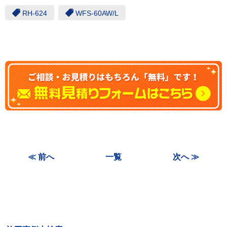
RH-624
WFS-60AW/L
≪ 前へ
一覧
次へ ≫