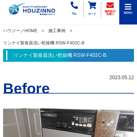
無料取付
MENU
TEL
カート
見積り
ハウジーノHOME
施工事例
リンナイ製食器洗い乾燥機 RSW-F402C-B
リンナイ製食器洗い乾燥機 RSW-F402C-B.
2023.05.12
Before