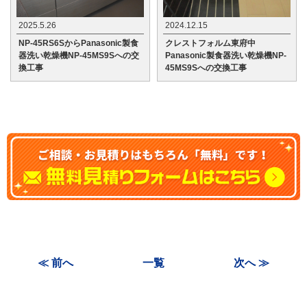
2025.5.26
2024.12.15
NP-45RS6SからPanasonic製食
クレストフォルム東府中
器洗い乾燥機NP-45MS9Sへの交
Panasonic製食器洗い乾燥機NP-
換工事
45MS9Sへの交換工事
≪ 前へ
一覧
次へ ≫