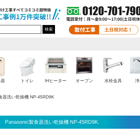
検索
湯器
トイレ
IHヒーター
オーブン
水栓金具
浄
c製食器洗い乾燥機 NP-45RD9K
Panasonic製食器洗い乾燥機 NP-45RD9K.