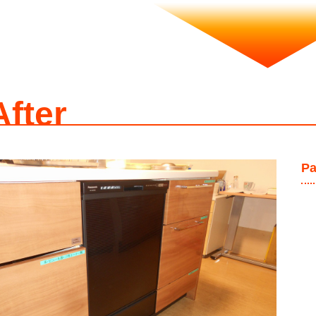
After
P