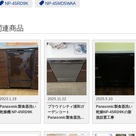
NP-45RD9K
NP-45MD5WAA
関連商品
2023.1.19
2025.11.22
2025.5.10
Panasonic製食器洗い
プラウドシティ浦和ガ
Panasonic製食器洗い
乾燥機 NP-45RD9K
ーデンコート
乾燥NP-45RD9Kの新
Panasonic製食器洗い
規設置工事
乾燥機NP-45MD9Sへ
の交換工事