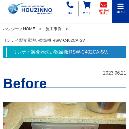
無料取付
MENU
TEL
カート
見積り
ハウジーノHOME
施工事例
リンナイ製食器洗い乾燥機 RSW-C402CA-SV
リンナイ製食器洗い乾燥機 RSW-C402CA-SV.
2023.06.21
Before