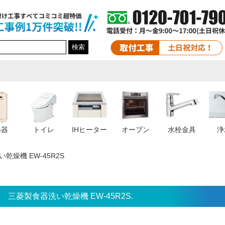
検索
湯器
トイレ
IHヒーター
オーブン
水栓金具
浄
乾燥機 EW-45R2S
三菱製食器洗い乾燥機 EW-45R2S.