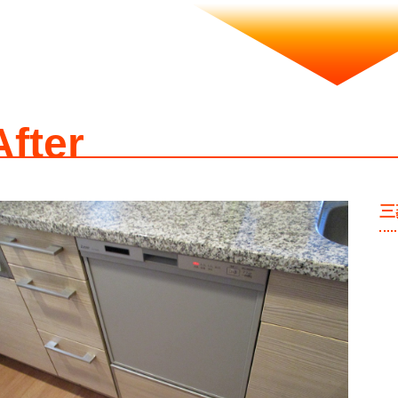
After
三