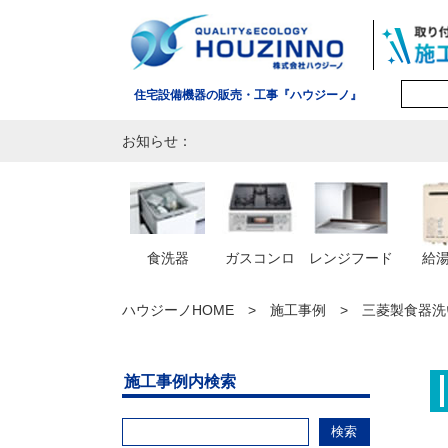
住宅設備機器の販売・工事『ハウジーノ』
お知らせ：
食洗器
ガスコンロ
レンジフード
給
ハウジーノHOME
施工事例
三菱製食器洗い
施工事例内検索
検索