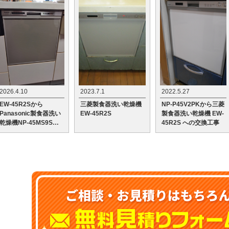
2026.4.10
2023.7.1
2022.5.27
EW-45R2Sから
三菱製食器洗い乾燥機
NP-P45V2PKから三菱
Panasonic製食器洗い
EW-45R2S
製食器洗い乾燥機 EW-
乾燥機NP-45MS9Sへ
45R2S への交換工事
の交換工事