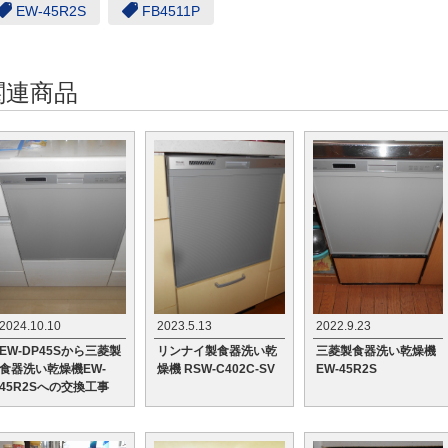
EW-45R2S
FB4511P
関連商品
2024.10.10
2023.5.13
2022.9.23
EW-DP45Sから三菱製
リンナイ製食器洗い乾
三菱製食器洗い乾燥機
食器洗い乾燥機EW-
燥機 RSW-C402C-SV
EW-45R2S
45R2Sへの交換工事