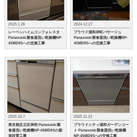
2025.1.26
2024.12.27
レーベンハイムコンフォレスタ
プラウド浦和岸町パサージュ
Panasonic製食器洗い乾燥機NP-
Panasonic製食器洗い乾燥機NP-
45MD9Sへの交換工事
45MD9Sへの交換工事
2025.10.7
2025.11.22
東京都足立区神明 Panasonic製
プラウドシティ浦和ガーデンコー
食器洗い乾燥機NP-45MD9Sの新
ト Panasonic製食器洗い乾燥機
規設置工事
NP-45MD9Sへの交換工事