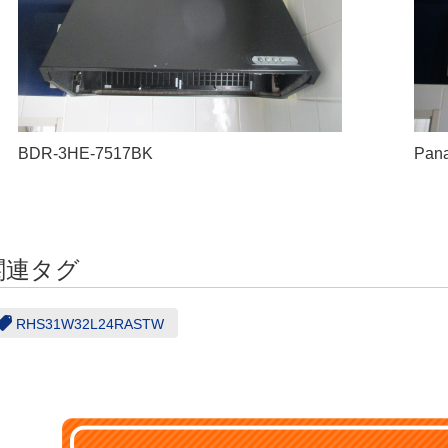
BDR-3HE-7517BK
Pan
関連タグ
RHS31W32L24RASTW