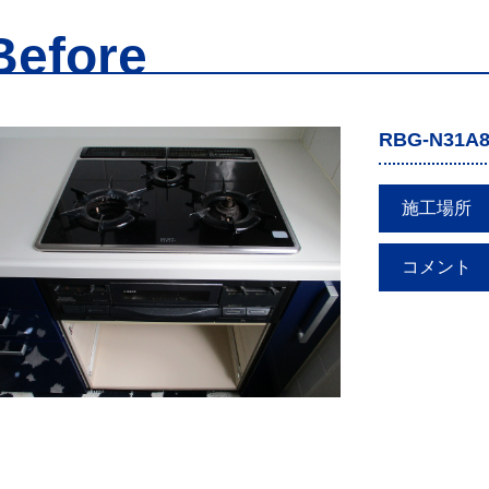
Before
RBG-N31A
施工場所
コメント