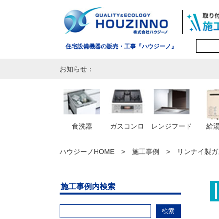
住宅設備機器の販売・工事『ハウジーノ』
お知らせ：
食洗器
ガスコンロ
レンジフード
給
ハウジーノHOME
施工事例
リンナイ製ガス
施工事例内検索
検索