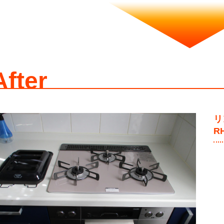
After
リ
R