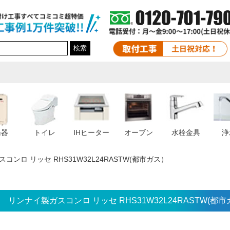
検索
湯器
トイレ
IHヒーター
オーブン
水栓金具
浄
コンロ リッセ RHS31W32L24RASTW(都市ガス）
リンナイ製ガスコンロ リッセ RHS31W32L24RASTW(都市