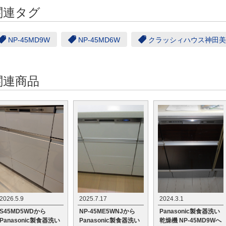
関連タグ
NP-45MD9W
NP-45MD6W
クラッシィハウス神田美
関連商品
2026.5.9
2025.7.17
2024.3.1
S45MD5WDから
NP-45ME5WNJから
Panasonic製食器洗い
Panasonic製食器洗い
Panasonic製食器洗い
乾燥機 NP-45MD9Wへ