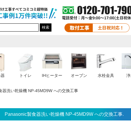
検索
湯器
トイレ
IHヒーター
オーブン
水栓金具
浄
c製食器洗い乾燥機 NP-45MD9W への交換工事
Panasonic製食器洗い乾燥機 NP-45MD9W への交換工事.