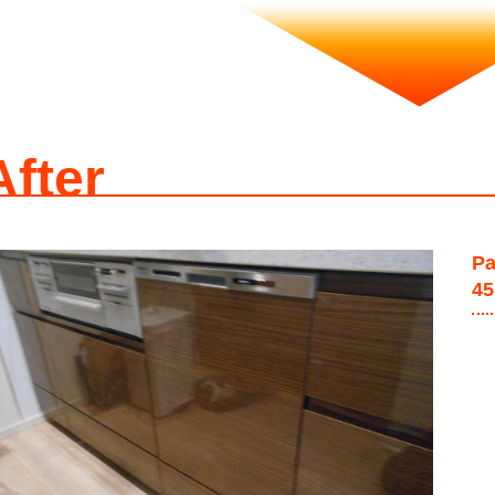
After
P
4