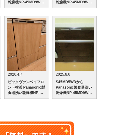
乾燥機NP-45MD9Wへ
乾燥機NP-45MD9Wへ
の交換工事
の交換工事
2026.4.7
2025.8.6
ビックヴァンベイフロ
S45MD5WDから
ント横浜 Panasonic製
Panasonic製食器洗い
食器洗い乾燥機NP-
乾燥機NP-45MD9Wへ
45MD9Wへの交換工事
の交換工事