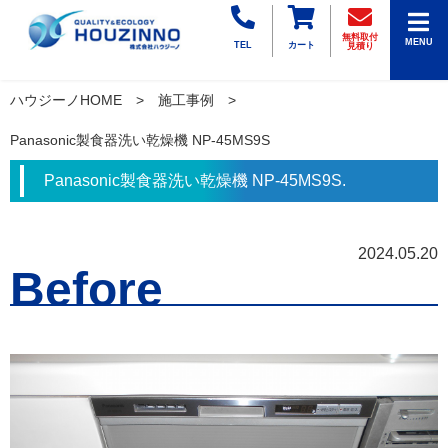
無料取付
MENU
TEL
カート
見積り
ハウジーノHOME
施工事例
Panasonic製食器洗い乾燥機 NP-45MS9S
Panasonic製食器洗い乾燥機 NP-45MS9S.
2024.05.20
Before