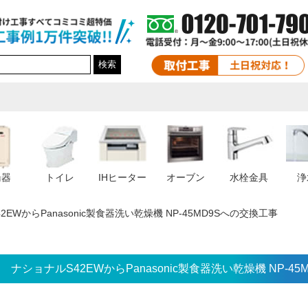
検索
湯器
トイレ
IHヒーター
オーブン
水栓金具
浄
2EWからPanasonic製食器洗い乾燥機 NP-45MD9Sへの交換工事
ナショナルS42EWからPanasonic製食器洗い乾燥機 NP-45