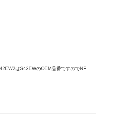
S42EW2はS42EWのOEM品番ですのでNP-