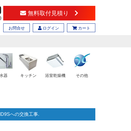
無料取付見積り
お問合せ
ログイン
カート
水器
キッチン
浴室乾燥機
その他
MD9Sへの交換工事.