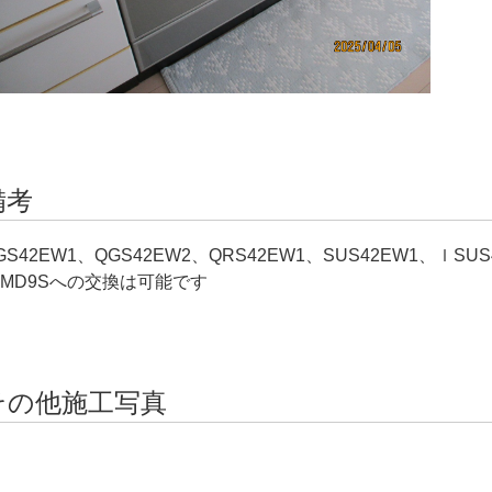
備考
GS42EW1、QGS42EW2、QRS42EW1、SUS42EW1、ｌSU
5MD9Sへの交換は可能です
その他施工写真