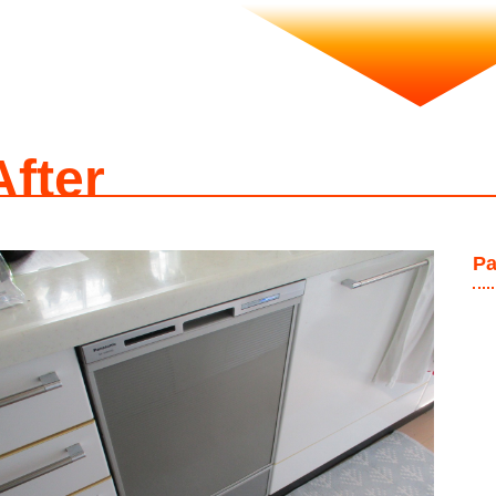
After
P